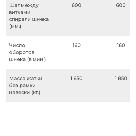
Шаг между
600
600
витками
спирали шнека
(мм.)
Число
160
160
оборотов
шнека (в мин.)
Масса жатки
1 650
1 850
без рамки
навески (кг.)