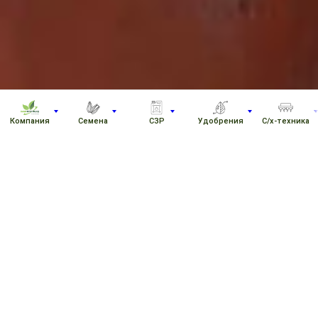
Компания
Семена
СЗР
Удобрения
С/х-техника