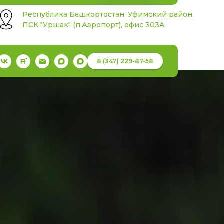
Республика Башкортостан, Уфимский район,
ПСК "Уршак" (п.Аэропорт), офис 303А
8 (347) 229-87-58