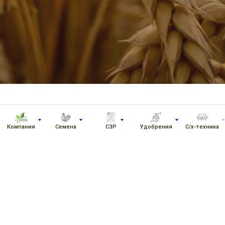
Компания
Семена
СЗР
Удобрения
С/х-техника