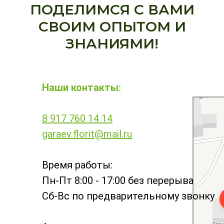
ПОДЕЛИМСЯ С ВАМИ
СВОИМ ОПЫТОМ И
ЗНАНИЯМИ!
Наши контакты:
Баш Фунгиц
Средства за
Удобрения в
Республике 
8 917 760 14 14
Башкортост
garaev.florit@mail.ru
Время работы:
Пн-Пт 8:00 - 17:00 без перерыва
Сб-Вс по предварительному звонку