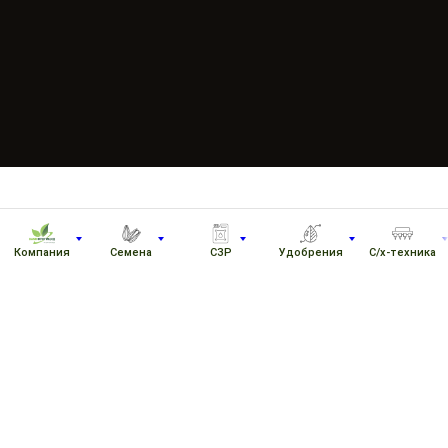
Компания
Семена
СЗР
Удобрения
С/х-техника