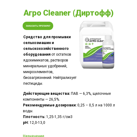
Агро Cleaner (Диртофф)
ЗАКАЗАТЬ ПРЕПАРАТ
Средство для промывки
сельхозмашин и
сельскохозяйственного
оборудования
от остатков
ядохимикатов, растворов
минеральных удобрений,
микроэлементов,
биозагрязнений. Нейтрализует
пестициды.
Действующие вещества:
ПАВ — 6,3%, щелочные
компоненты — 26,5%.
Рекомендуемые дозировки:
0,25 – 0,5 л на 1000 л
воды.
Плотность:
1,25-1,35 г/см3
pH:
12,0-13,0
Назначение