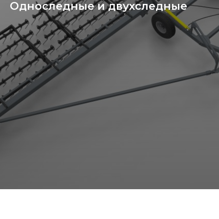
Односледные и двухследные