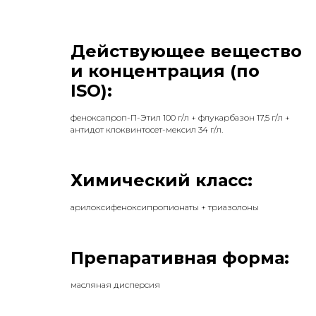
Действующее вещество
и концентрация (по
ISO):
феноксапроп-П-Этил 100 г/л + флукарбазон 17,5 г/л +
антидот клоквинтосет-мексил 34 г/л.
Химический класс:
арилоксифеноксипропионаты + триазолоны
Препаративная форма:
масляная дисперсия