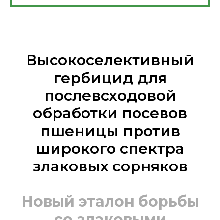
Высокоселективный
гербицид для
послевсходовой
обработки посевов
пшеницы против
широкого спектра
злаковых сорняков
Новый эталон борьбы
со злаковыми