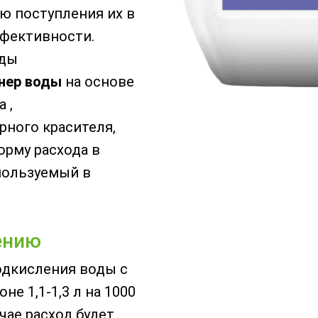
ю поступления их в
ффективности.
оды
нер воды
на основе
 ,
рного красителя,
рму расхода в
пользуемый в
ению
одкисления воды с
не 1,1-1,3 л на 1000
чае расход будет