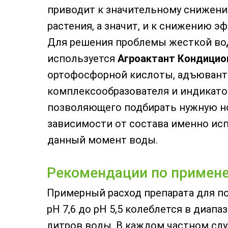
приводит к значительному снижени
растения, а значит, и к снижению э
Для решения проблемы жесткой в
используется
Агроактант Кондицио
ортофосфорной кислоты, адъюванта
комплексообразователя и индикато
позволяющего подбирать нужную но
зависимости от состава именно ис
данный момент воды.
Рекомендации по примен
Примерный расход препарата для п
pH 7,6 до pH 5,5 колеблется в диапазо
литров воды. В каждом частном слу