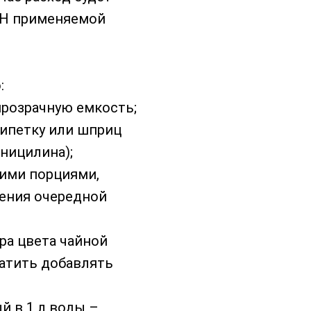
 pH применяемой
:
прозрачную емкость;
пипетку или шприц
ницилина);
ими порциями,
ения очередной
ра цвета чайной
ратить добавлять
й в 1 л воды –