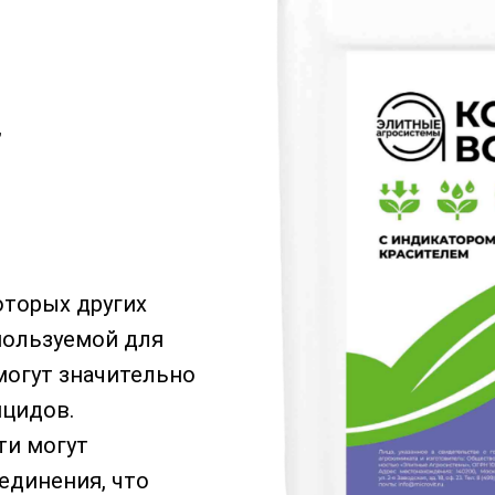
,
оторых других
пользуемой для
могут значительно
ицидов.
ти могут
единения, что