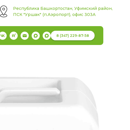
Республика Башкортостан, Уфимский район,
ПСК "Уршак" (п.Аэропорт), офис 303А
8 (347) 229-87-58