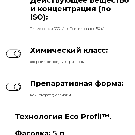
Действующее вещество
и концентрация (по
ISO):
Тиаметоксам 300 г/л + Тритиконазол 50 г/л
Химический класс:
хлорникотиноиды + триазолы
Препаративная форма:
концентрат суспензии
Технология Eco Profil™.
Фасовка:
5 л.