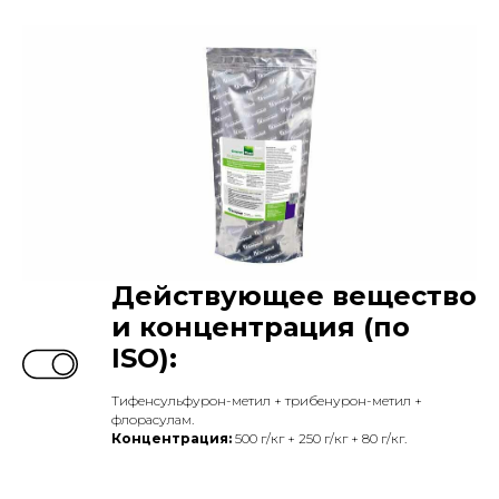
Действующее вещество
и концентрация (по
ISO):
Тифенсульфурон-метил + трибенурон-метил +
флорасулам.
Концентрация:
500 г/кг + 250 г/кг + 80 г/кг.