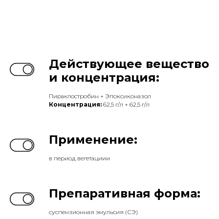
Действующее вещество
и концентрация:
Пираклостробин + Эпоксиконазол
Концентрация:
62,5 г/л + 62,5 г/л
Применение:
в период вегетациии
Препаративная форма:
суспензионная эмульсия (СЭ)