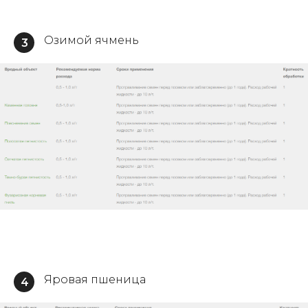
Озимой ячмень
3
Яровая пшеница
4