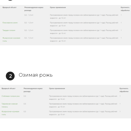
Озимая рожь
2