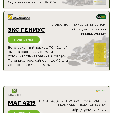
Получить сводку
Раннее и дружное
цветение
Растения зацветают
одновременно, упрощая уборку
Устойчивость
к болезням и заразихе