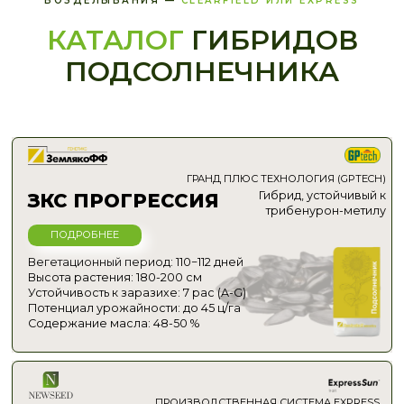
ВОЗДЕЛЫВАНИЯ —
CLEARFIELD ИЛИ EXPRESS
Устойчивость к заразихе: 7 рас
Потенциал урожайности: до 54 ц/га
Содержание масла: 52 %
КАТАЛОГ
ГИБРИДОВ
ПОДСОЛНЕЧНИКА
ГЛОБАЛЬНАЯ ТЕХНОЛОГИЯ (GLTECH)
ЗКС КАССИУС
Гибрид, устойчивый к
имидазолинам
ПОДРОБНЕЕ
Вегетационный период: 110−115 дней
Высота растения: 180-200 см
Устойчивость к заразихе: 6 рас (A-F)
Потенциал урожайности: до 40 ц/га
Содержание масла: 48-50 %
ГЛОБАЛЬНАЯ ТЕХНОЛОГИЯ (GLTECH)
ЗКС ГЕНИУС
Гибрид, устойчивый к
имидазолинам
ПОДРОБНЕЕ
Вегетационный период: 110-112 дней
Высота растения: до 175 см
Устойчивость к заразихе: 6 рас (A-F)
Потенциал урожайности: до 40 ц/га
Содержание масла: 52 %