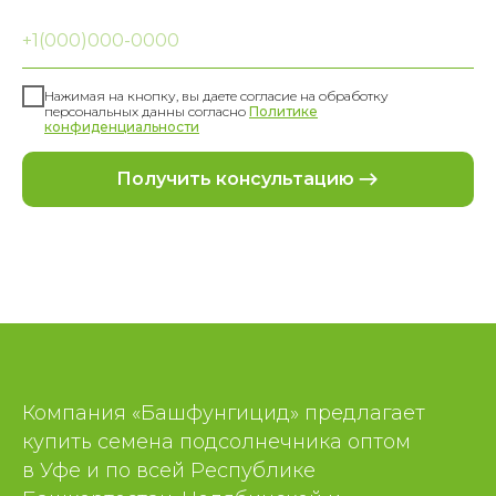
+1(000)000-0000
Нажимая на кнопку, вы даете согласие на обработку
персональных данны согласно
П
олитике
конфиденциальности
Получить консультацию
Компания «Башфунгицид» предлагает
купить семена подсолнечника оптом
в Уфе и по всей Республике