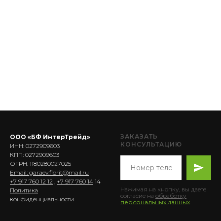
ЗАКАЗАТЬ
ООО «БФ ИнтерТрейд»
КОНСУЛЬТАЦИЮ
ИНН: 0272909603
КПП: 0272909603
ОГРН: 1180280027025
Email: garaev.florit@mail.ru
+7 917 760 12 12
,
+7 917 760 14
14
Нажимая на кнопку, вы даете
Политика
согласие на
обработку
конфиденциальности
персональных данных
.