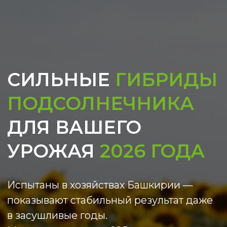
СИЛЬНЫЕ
ГИБРИДЫ
ПОДСОЛНЕЧНИКА
ДЛЯ ВАШЕГО
УРОЖАЯ
2026 ГОДА
Испытаны в хозяйствах Башкирии —
показывают стабильный результат даже
в засушливые годы.
Минимум затрат на СЗР, максимум
отдачи с каждого гектара.
Каталог гибридов