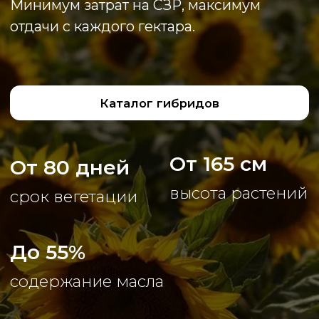
От 165 см
От 80 дней
высота растений
срок вегетации
До 55%
содержание масла
Результат проверен
в полях Башкирии
До
49 ц/га.
ПОЛНЫЙ ПАКЕТ
ДОКУМЕНТОВ, СЕРТИФИКАТЫ
КАЧЕСТВА!
Получить сводку