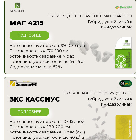
Высота растения: 160-170 см
Устойчивость к заразихе: 7 рас
Потенциал урожайности: до ? ц/га
Содержание масла: 49-52 %
РЕАЛЬНЫЕ РЕЗУЛЬТАТЫ
2025 ГОДА
Что показал бункер в
хозяйствах Башкирии?
Средняя урожайность гибридов в 2025 году
составила
от 22 до 30 центнеров с гектара
.
Фермеры отмечают
равномерность
цветения, мощное заполнение корзинки
и
стабильное качество семян
.