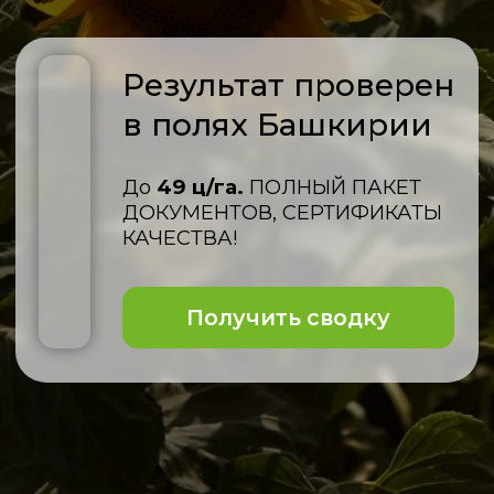
ПОЧЕМУ ВЫБИРАЮТ
НАШИ ГИБРИДЫ
ПОДСОЛНЕЧНИКА
Сильная генетика
—
современные линии
под системы
Clearfield и Express
Заразихоустойчивость
—
устойчивость к актуальным расам,