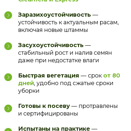
ГРАНД ПЛЮС ТЕХНОЛОГИЯ (GPTECH)
Гибрид, устойчивый к
ЗКС ПРОГРЕССИЯ
трибенурон-метилу
ПОДРОБНЕЕ
Вегетационный период: 110−112 дней
Высота растения: 180-200 см
Устойчивость к заразихе: 7 рас (A-G)
Потенциал урожайности: до 45 ц/га
Содержание масла: 48-50 %
ПРОИЗВОДСТВЕННАЯ СИСТЕМА EXPRESS