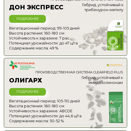
ПРОИЗВОДСТВЕННАЯ СИСТЕМА CLEARFIELD
МАГ 4219
PLUS И CLEARFIELD + DP SYSTEM
Гибрид, устойчивый к
ПОДРОБНЕЕ
имидазолинонам
Вегетационный период: 80-90 дней
Высота растения: 160-180 см
Устойчивость к заразихе: 7 рас (A-G)
Потенциал урожайности: до 49 ц/га
Содержание масла: 53-55 %
ПРОИЗВОДСТВЕННАЯ
СУСАННА
СИСТЕМА EXPRESS
Гибрид, устойчивый к
ПОДРОБНЕЕ
трибенурон-метилу до 40 г/га
Вегетационный период: 105-110 дней
Высота растения: 165-185 см
Устойчивость к заразихе: 7 рас
Потенциал урожайности: до ? ц/га
Содержание масла: 48-52 %
ПРОИЗВОДСТВЕННАЯ СИСТЕМА
ИРАКЛИОН
CLEARFIELD PLUS + И CLEARFIELD + DP
SYSTEM
Гибрид, устойчивый к
имидазолинонам
ПОДРОБНЕЕ
Вегетационный период: 93-98 дней