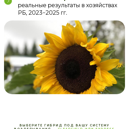
Гибрид, устойчивый к
ДОН ЭКСПРЕСС
трибенурон-метилу
ПОДРОБНЕЕ
Вегетационный период: 99-105 дней
Высота растения: 160-180 см
Устойчивость к заразихе: 7 рас
Потенциал урожайности: до 47 ц/га
Содержание масла: 49 %
ПРОИЗВОДСТВЕННАЯ СИСТЕМА CLEARFIELD PLUS
Гибрид, устойчивый к
ОЛИГАРХ
имидазолинонам
ПОДРОБНЕЕ
Вегетационный период: 105-110 дней
Высота растения: 160-180 см
Устойчивость к заразихе: ABCDE
Потенциал урожайности: до 44,6 ц/га
Содержание масла: 50-52 %
ПРОИЗВОДСТВЕННАЯ СИСТЕМА CLEARFIELD
МАГ 4215
Гибрид, устойчивый к
имидазолинам
ПОДРОБНЕЕ
Вегетационный период: 99-103 дней
ВЫБЕРИТЕ ГИБРИД ПОД ВАШУ СИСТЕМУ
Высота растения: 170-180 см