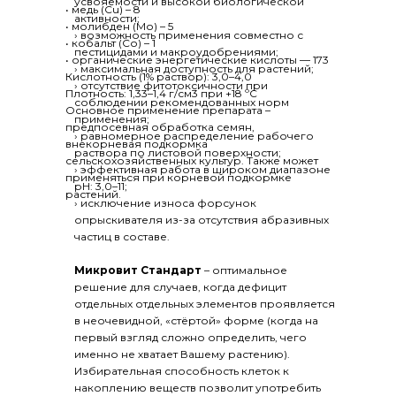
усвояемости и высокой биологической
• медь (Cu) – 8
активности;
• молибден (Мо) – 5
› возможность применения совместно с
• кобальт (Со) – 1
пестицидами и макроудобрениями;
• органические энергетические кислоты — 173
› максимальная доступность для растений;
Кислотность (1% раствор): 3,0–4,0
› отсутствие фитотоксичности при
Плотность: 1,33–1,4 г/см3 при +18 ºС
соблюдении рекомендованных норм
Основное применение препарата –
применения;
предпосевная обработка семян,
› равномерное распределение рабочего
внекорневая подкормка
раствора по листовой поверхности;
сельскохозяйственных культур. Также может
› эффективная работа в широком диапазоне
применяться при корневой подкормке
рH: 3,0–11;
растений.
› исключение износа форсунок
опрыскивателя из-за отсутствия абразивных
частиц в составе.
Микровит Стандарт
– оптимальное
решение для случаев, когда дефицит
отдельных отдельных элементов проявляется
в неочевидной, «стёртой» форме (когда на
первый взгляд сложно определить, чего
именно не хватает Вашему растению).
Избирательная способность клеток к
накоплению веществ позволит употребить