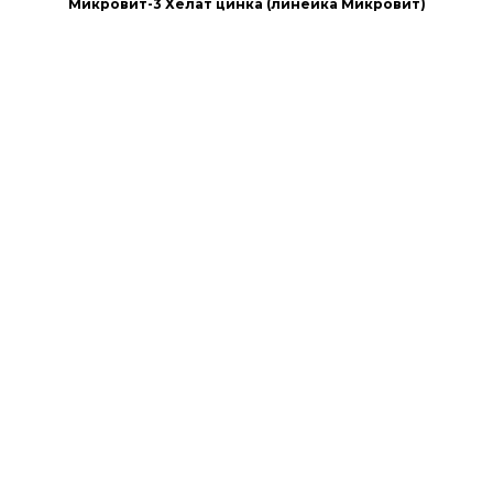
Микровит-3 Хелат цинка (линейка Микровит)