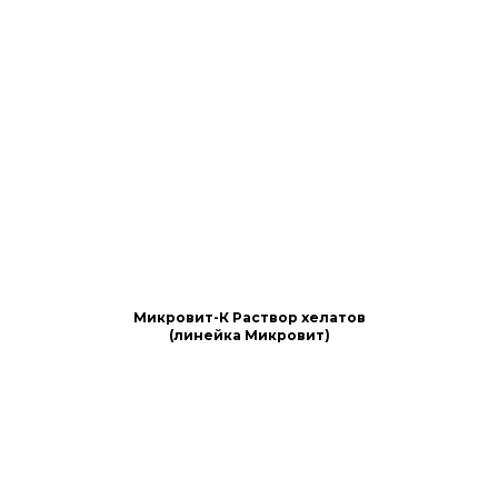
Микровит-К Раствор хелатов
(линейка Микровит)