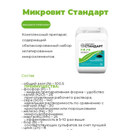
Микровит Стандарт
ЗАКАЗАТЬ ПРЕПАРАТ
Комплексный препарат,
содержащий
сбалансированный набор
хелатированных
микроэлементов.
Состав
• общий азот (N) – 100,5
ПРЕИМУЩЕСТВА:
• фосфор (P) – 1
› жидкая препаративная форма – удобство
• калий (К2О) – 26
приготовления рабочего раствора,
• сера (SО3) – 140
идеальная растворимость по сравнению с
• магний (Mg) – 30
кристаллическими или порошковыми
• железо (Fe) – 30
микроудобрениями;
• марганец (Mn) – 25
› эффективность в 5–10 раз выше
• бор (В) – 9
соответствующих сульфатов за счет лучшей
• цинк (Zn) – 8