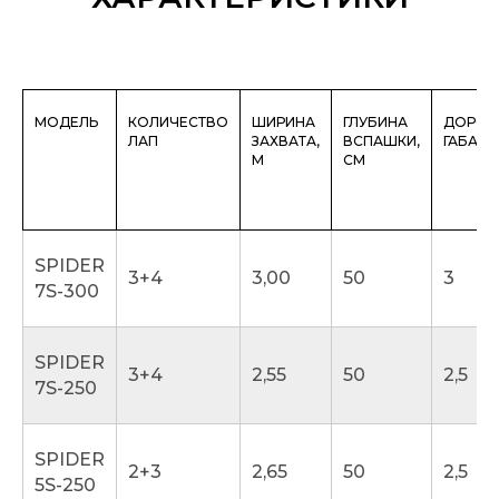
МОДЕЛЬ
КОЛИЧЕСТВО
ШИРИНА
ГЛУБИНА
ДОРО
ЛАП
ЗАХВАТА,
ВСПАШКИ,
ГАБАРИ
М
СМ
SPIDER
3+4
3,00
50
3
7S-300
SPIDER
3+4
2,55
50
2,5
7S-250
SPIDER
2+3
2,65
50
2,5
5S-250