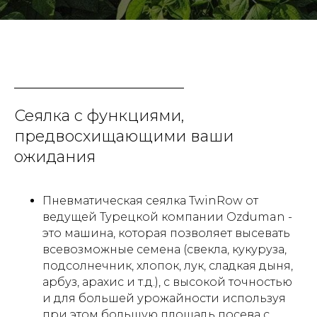
Сеялка с функциями,
предвосхищающими ваши
ожидания
Пневматическая сеялка TwinRow от
ведущей Турецкой компании Ozduman -
это машина, которая позволяет высевать
всевозможные семена (свекла, кукуруза,
подсолнечник, хлопок, лук, сладкая дыня,
арбуз, арахис и т.д.), с высокой точностью
и для большей урожайности используя
при этом большую площадь посева с