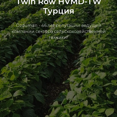
Twin Row HVMD-TW
Турция
Özduman - 46 лет репутации ведущей
компании сектора сельскохозяйственной
техники!