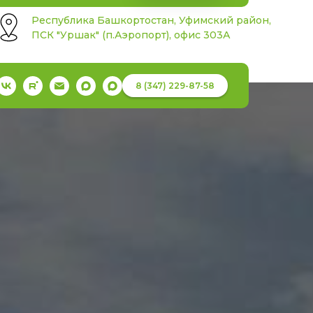
Республика Башкортостан, Уфимский район,
ПСК "Уршак" (п.Аэропорт), офис 303А
8 (347) 229-87-58