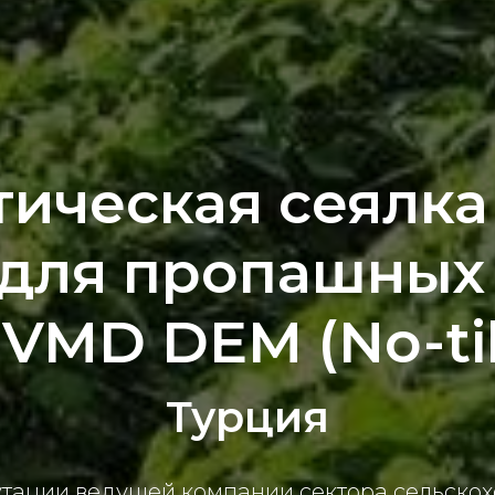
ическая сеялка
 для пропашных 
VMD DEM (No-til
Турция
утации ведущей компании сектора сельскох