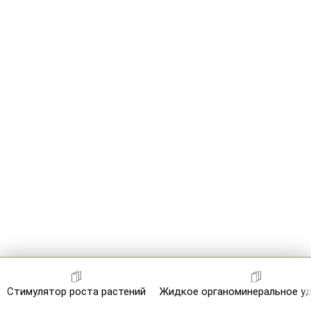
Стимулятор роста растений
Жидкое органоминеральное у
Компания
Семена
СЗР
Удобрения
С/х-техника